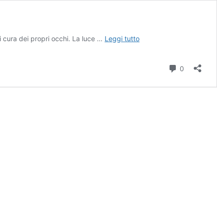
Come
i cura dei propri occhi. La luce …
Leggi tutto
Proteggere
i
Commenti
Tuoi
0
Occhi
Durante
l’Uso
del
PC