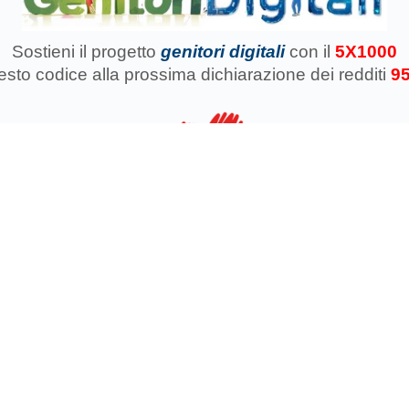
Sostieni il progetto
genitori digitali
con il
5X1000
uesto codice
alla prossima dichiarazione dei redditi
9
azione Koinokalo Aps Ente del Terzo Settore regolarmente registrata d
Cosa facciamo con il 5x1000