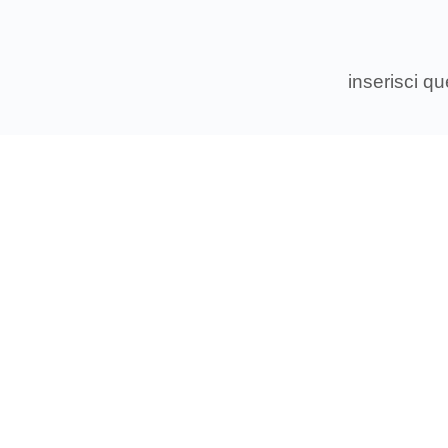
inserisci q
Associ