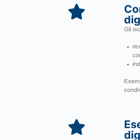
Con
dig
Gli is
ri
con
in
Esemp
condi
Ese
dig