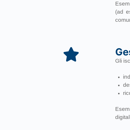
Esempi
(ad e
comun
Ges
Gli is
ind
de
ric
Esemp
digita