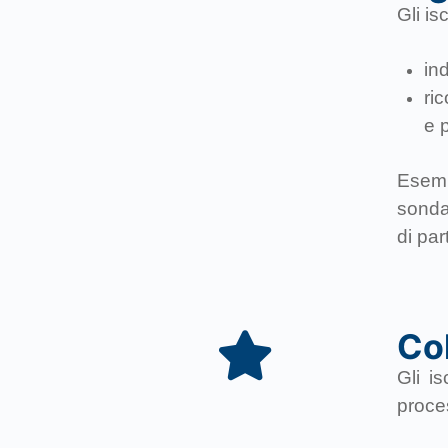
Gli is
ind
ri
e 
Esemp
sonda
di par
Col
Gli i
proces