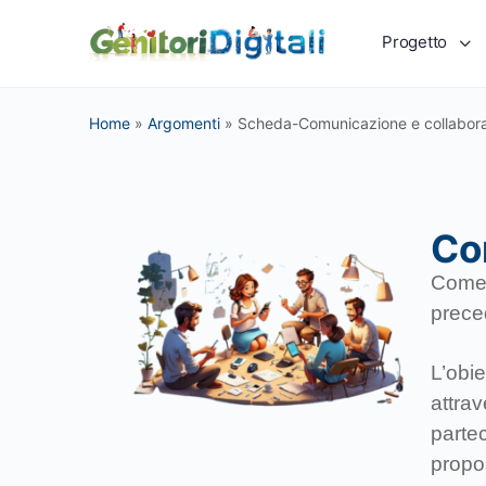
Progetto
Home
»
Argomenti
»
Scheda-Comunicazione e collabor
Co
Come c
preced
L’obie
attra
partec
propo