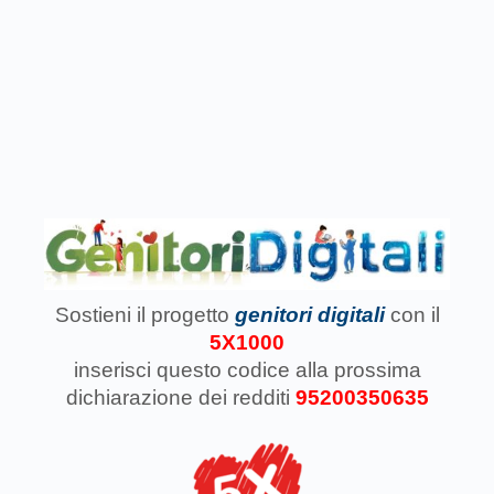
Sostieni il progetto
genitori digitali
con il
5X1000
inserisci questo codice
alla prossima
dichiarazione dei redditi
95200350635