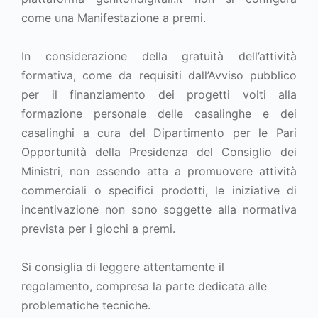
come una Manifestazione a premi.
In considerazione della gratuità dell’attività
formativa, come da requisiti dall’Avviso pubblico
per il finanziamento dei progetti volti alla
formazione personale delle casalinghe e dei
casalinghi a cura del Dipartimento per le Pari
Opportunità della Presidenza del Consiglio dei
Ministri, non essendo atta a promuovere attività
commerciali o specifici prodotti, le iniziative di
incentivazione non sono soggette alla normativa
prevista per i giochi a premi.
Si consiglia di leggere attentamente il
regolamento, compresa la parte dedicata alle
problematiche tecniche.