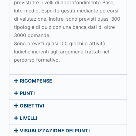
previsti tre li velli di approfondimento Base,
Intermedio, Esperto gestiti mediante percorsi
di valutazione. Inoltre, sono previsti quasi 300
tipologie di quiz con una banca dati di oltre
3000 domande.
Sono previsti quasi 100 giochi o attività
ludiche inerenti agli argomenti trattati nel
percorso formativo.
RICOMPENSE
PUNTI
OBIETTIVI
LIVELLI
VISUALIZZAZIONE DEI PUNTI