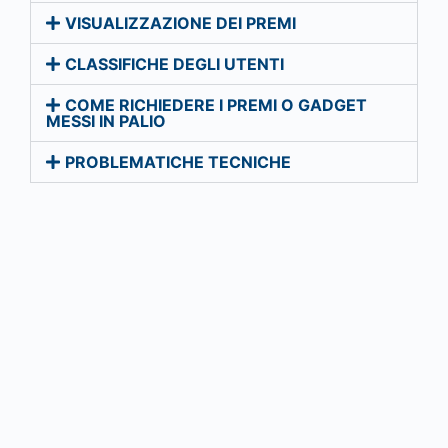
VISUALIZZAZIONE DEI PREMI
CLASSIFICHE DEGLI UTENTI
COME RICHIEDERE I PREMI O GADGET
MESSI IN PALIO
PROBLEMATICHE TECNICHE