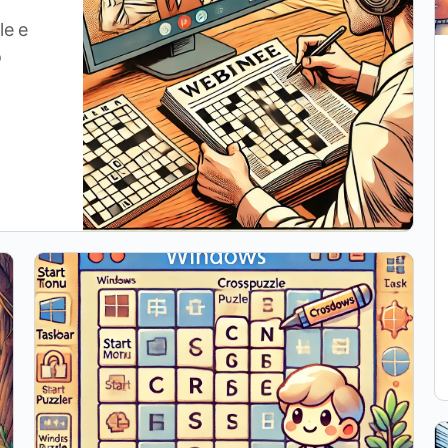
le e
o