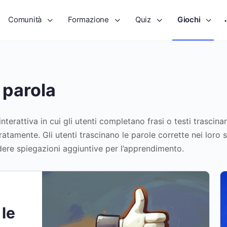
Comunità
Formazione
Quiz
Giochi
 parola
à interattiva in cui gli utenti completano frasi o testi trasci
atamente. Gli utenti trascinano le parole corrette nei loro
dere spiegazioni aggiuntive per l’apprendimento.
 le