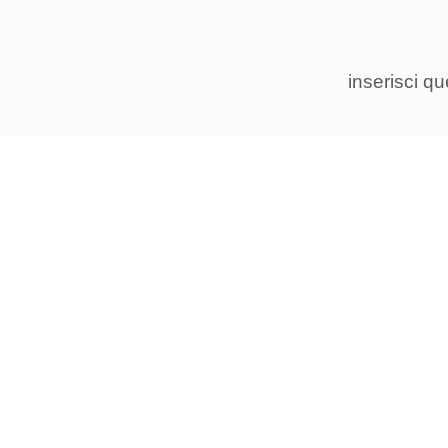
inserisci q
Associ