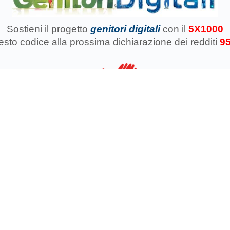
Sostieni il progetto
genitori digitali
con il
5X1000
uesto codice
alla prossima dichiarazione dei redditi
9
azione Koinokalo Aps Ente del Terzo Settore regolarmente registrata d
Cosa facciamo con il 5x1000