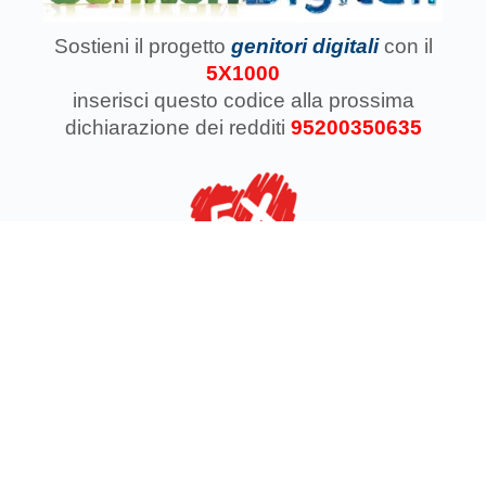
Sostieni il progetto
genitori digitali
con il
5X1000
inserisci questo codice
alla prossima
dichiarazione dei redditi
95200350635
Associazione Koinokalo Aps Ente del Terzo Settore
regolarmente registrata dal 2014
Cosa facciamo con il 5x1000