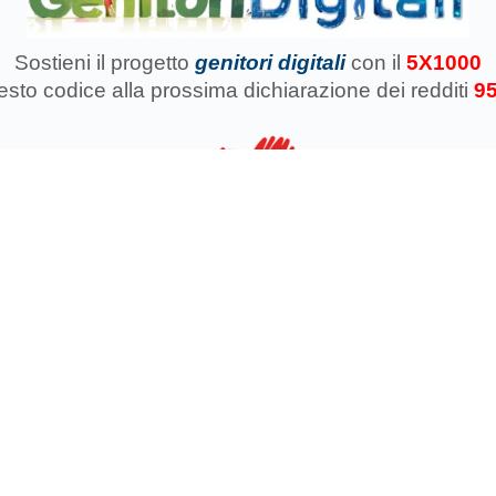
Sostieni il progetto
genitori digitali
con il
5X1000
uesto codice
alla prossima dichiarazione dei redditi
9
azione Koinokalo Aps Ente del Terzo Settore regolarmente registrata d
Cosa facciamo con il 5x1000