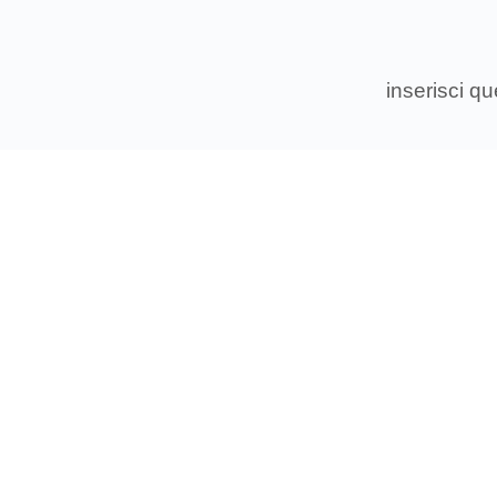
inserisci q
Associ