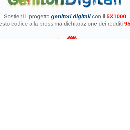
Sostieni il progetto
genitori digitali
con il
5X1000
uesto codice
alla prossima dichiarazione dei redditi
9
azione Koinokalo Aps Ente del Terzo Settore regolarmente registrata d
Cosa facciamo con il 5x1000