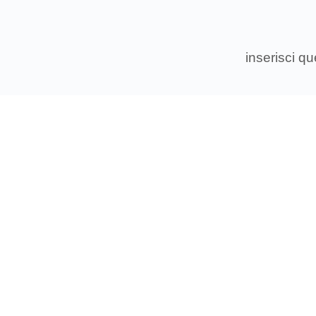
inserisci q
Associ