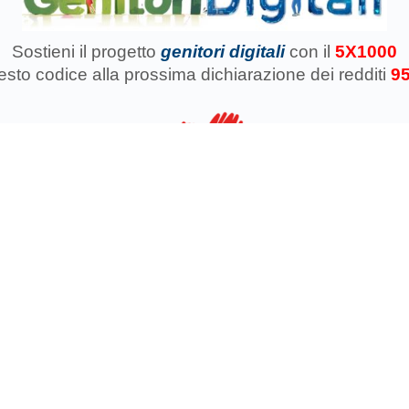
Sostieni il progetto
genitori digitali
con il
5X1000
uesto codice
alla prossima dichiarazione dei redditi
9
azione Koinokalo Aps Ente del Terzo Settore regolarmente registrata d
Cosa facciamo con il 5x1000