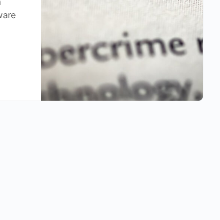
a
tware