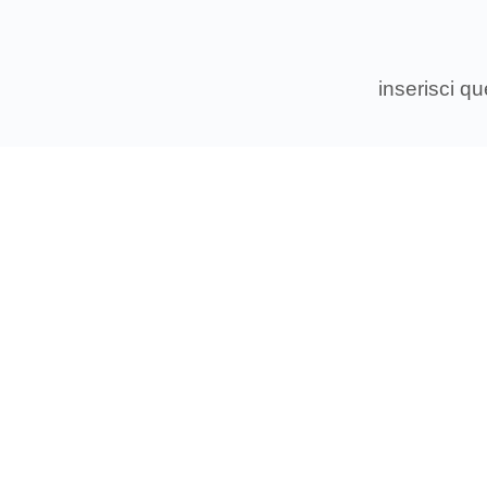
inserisci q
Associ