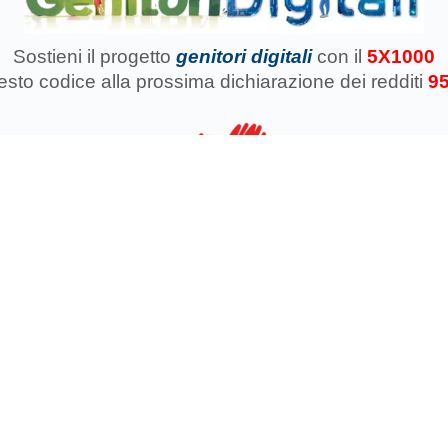
Sostieni il progetto
genitori digitali
con il
5X1000
uesto codice
alla prossima dichiarazione dei redditi
9
azione Koinokalo Aps Ente del Terzo Settore regolarmente registrata d
Cosa facciamo con il 5x1000