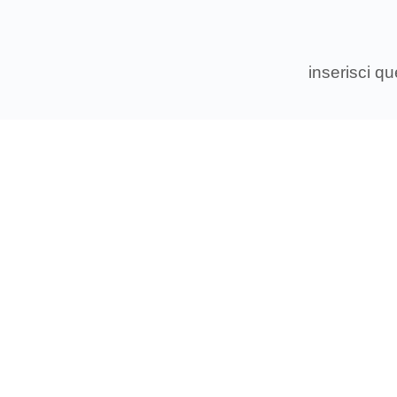
inserisci q
Associ