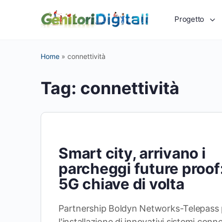
Progetto
Home
»
connettività
Tag:
connettività
Smart city, arrivano i
parcheggi future proof: 
5G chiave di volta
Partnership Boldyn Networks-Telepass 
l'installazione di innovativi sistemi conne