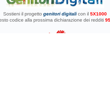
Sostieni il progetto
genitori digitali
con il
5X1000
uesto codice
alla prossima dichiarazione dei redditi
9
azione Koinokalo Aps Ente del Terzo Settore regolarmente registrata d
Cosa facciamo con il 5x1000