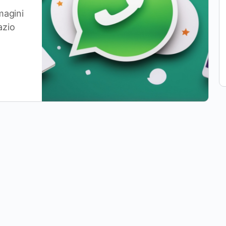
magini
azio