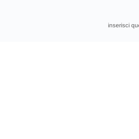
inserisci q
Associ