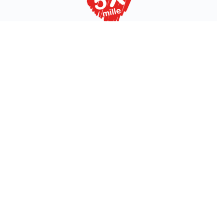
Associazione Koinokalo Aps Ente del Terzo Settore
regolarmente registrata dal 2014
Cosa facciamo con il 5x1000
Termini di servizio
Privacy Policy
diritti riservati © 2026 -
Sviluppato con il
da
Quatio