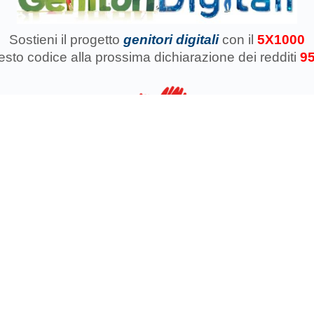
Sostieni il progetto
genitori digitali
con il
5X1000
uesto codice
alla prossima dichiarazione dei redditi
9
azione Koinokalo Aps Ente del Terzo Settore regolarmente registrata d
Cosa facciamo con il 5x1000