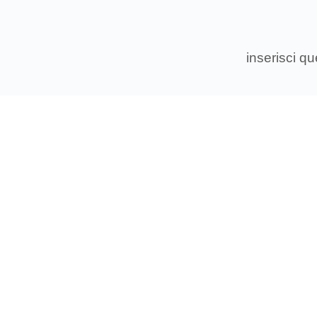
inserisci q
Associ