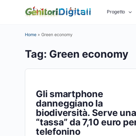
Progetto
Home
»
Green economy
Tag:
Green economy
Gli smartphone
danneggiano la
biodiversità. Serve un
“tassa” da 7,10 euro pe
telefonino