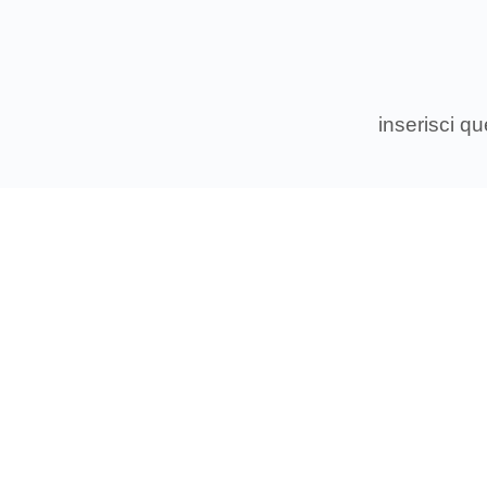
inserisci q
Associ