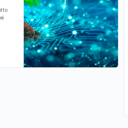
atto
ei