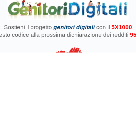
Sostieni il progetto
genitori digitali
con il
5X1000
uesto codice
alla prossima dichiarazione dei redditi
9
azione Koinokalo Aps Ente del Terzo Settore regolarmente registrata d
Cosa facciamo con il 5x1000