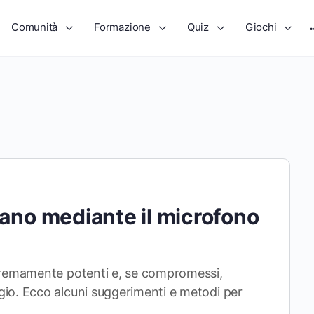
Comunità
Formazione
Quiz
Giochi
iano mediante il microfono
stremamente potenti e, se compromessi,
io. Ecco alcuni suggerimenti e metodi per