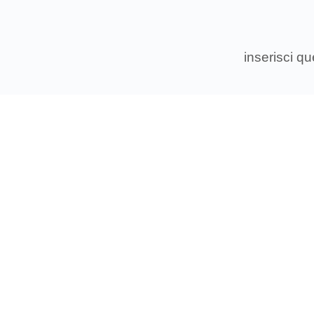
inserisci q
Associ