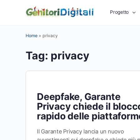
Progetto
Home
»
privacy
Tag:
privacy
Deepfake, Garante
Privacy chiede il blocc
rapido delle piattaform
Il Garante Privacy lancia un nuovo
avvertimenti sui deepfake e chiede più p