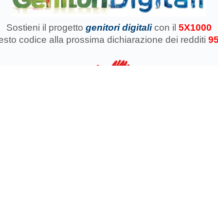
Sostieni il progetto
genitori digitali
con il
5X1000
uesto codice
alla prossima dichiarazione dei redditi
9
azione Koinokalo Aps Ente del Terzo Settore regolarmente registrata d
Cosa facciamo con il 5x1000