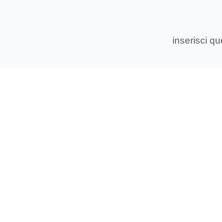
inserisci q
Associ