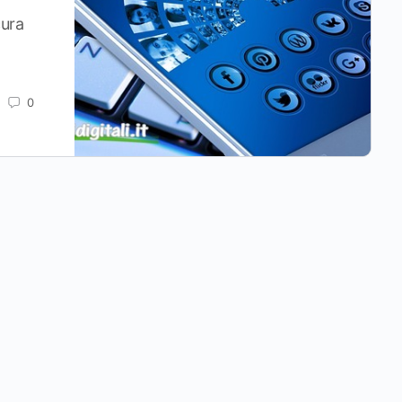
cura
0