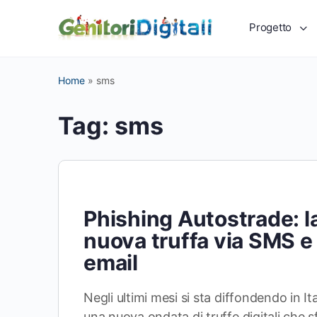
Progetto
Home
»
sms
Tag:
sms
Phishing Autostrade: l
nuova truffa via SMS e
email
Negli ultimi mesi si sta diffondendo in Ita
una nuova ondata di truffe digitali che s