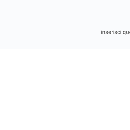
inserisci q
Associ