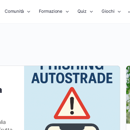
Comunità
Formazione
Quiz
Giochi
a
lia
frutta