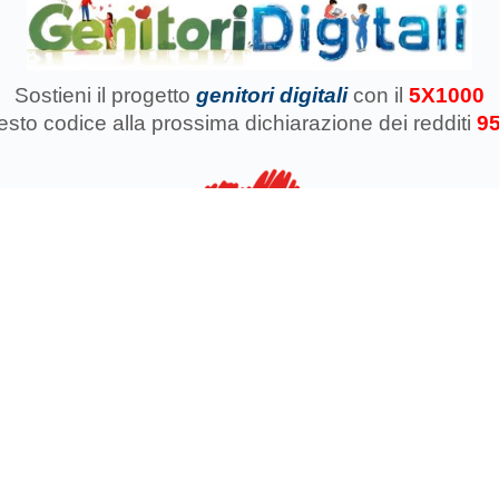
Sostieni il progetto
genitori digitali
con il
5X1000
uesto codice
alla prossima dichiarazione dei redditi
9
azione Koinokalo Aps Ente del Terzo Settore regolarmente registrata d
Cosa facciamo con il 5x1000