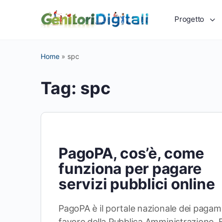
Progetto
Home
»
spc
Tag:
spc
PagoPA, cos’è, come
funziona per pagare
servizi pubblici online
PagoPA è il portale nazionale dei pagam
favore della Pubblica Amministrazione. E