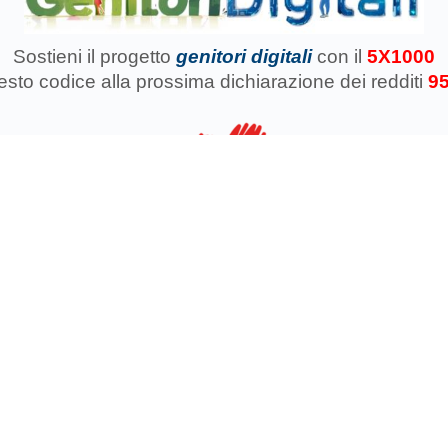
Sostieni il progetto
genitori digitali
con il
5X1000
uesto codice
alla prossima dichiarazione dei redditi
9
azione Koinokalo Aps Ente del Terzo Settore regolarmente registrata d
Cosa facciamo con il 5x1000