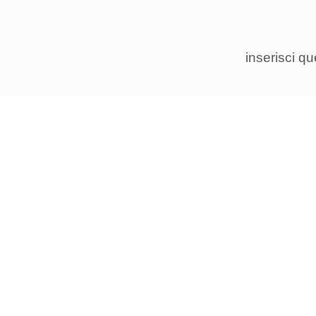
inserisci q
Associ