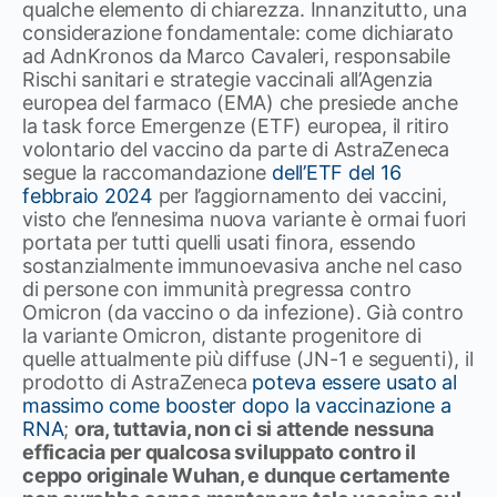
qualche elemento di chiarezza. Innanzitutto, una
considerazione fondamentale: come dichiarato
ad AdnKronos da Marco Cavaleri, responsabile
Rischi sanitari e strategie vaccinali all’Agenzia
europea del farmaco (EMA) che presiede anche
la task force Emergenze (ETF) europea, il ritiro
volontario del vaccino da parte di AstraZeneca
segue la raccomandazione
dell’ETF del 16
febbraio 2024
per l’aggiornamento dei vaccini,
visto che l’ennesima nuova variante è ormai fuori
portata per tutti quelli usati finora, essendo
sostanzialmente immunoevasiva anche nel caso
di persone con immunità pregressa contro
Omicron (da vaccino o da infezione). Già contro
la variante Omicron, distante progenitore di
quelle attualmente più diffuse (JN-1 e seguenti), il
prodotto di AstraZeneca
poteva essere usato al
massimo come booster dopo la vaccinazione a
RNA
;
ora, tuttavia, non ci si attende nessuna
efficacia per qualcosa sviluppato contro il
ceppo originale Wuhan, e dunque certamente