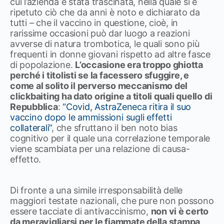
cui l’azienda è stata trascinata, nella quale si è
ripetuto ciò che da anni è noto e dichiarato da
tutti – che il vaccino in questione, cioè, in
rarissime occasioni può dar luogo a reazioni
avverse di natura trombotica, le quali sono più
frequenti in donne giovani rispetto ad altre fasce
di popolazione.
L’occasione era troppo ghiotta
perché i titolisti se la facessero sfuggire, e
come al solito il perverso meccanismo del
clickbaiting ha dato origine a titoli quali quello di
Repubblica
:
“Covid, AstraZeneca ritira il suo
vaccino dopo le ammissioni sugli effetti
collaterali”
, che sfruttano il ben noto bias
cognitivo per il quale una correlazione temporale
viene scambiata per una relazione di causa-
effetto.
Di fronte a una simile irresponsabilità delle
maggiori testate nazionali, che pure non possono
essere tacciate di antivaccinismo,
non vi è certo
da meravigliarsi per le fiammate della stampa