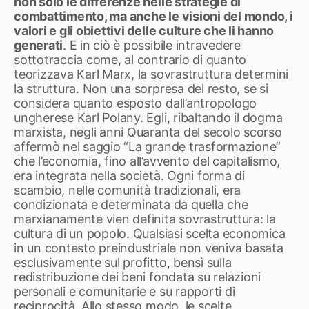
non solo le differenze nelle strategie di
combattimento, ma anche le visioni del mondo, i
valori e gli obiettivi delle culture che li hanno
generati
. E in ciò è possibile intravedere
sottotraccia come, al contrario di quanto
teorizzava Karl Marx, la sovrastruttura determini
la struttura. Non una sorpresa del resto, se si
considera quanto esposto dall’antropologo
ungherese Karl Polany. Egli, ribaltando il dogma
marxista, negli anni Quaranta del secolo scorso
affermò nel saggio “La grande trasformazione”
che l’economia, fino all’avvento del capitalismo,
era integrata nella società. Ogni forma di
scambio, nelle comunità tradizionali, era
condizionata e determinata da quella che
marxianamente vien definita sovrastruttura: la
cultura di un popolo. Qualsiasi scelta economica
in un contesto preindustriale non veniva basata
esclusivamente sul profitto, bensì sulla
redistribuzione dei beni fondata su relazioni
personali e comunitarie e su rapporti di
reciprocità. Allo stesso modo, le scelte