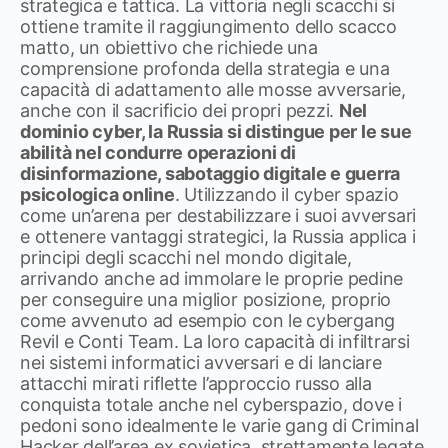
strategica e tattica. La vittoria negli scacchi si
ottiene tramite il raggiungimento dello scacco
matto, un obiettivo che richiede una
comprensione profonda della strategia e una
capacità di adattamento alle mosse avversarie,
anche con il sacrificio dei propri pezzi.
Nel
dominio cyber, la Russia si distingue per le sue
abilità nel condurre operazioni di
disinformazione, sabotaggio digitale e guerra
psicologica online
. Utilizzando il cyber spazio
come un’arena per destabilizzare i suoi avversari
e ottenere vantaggi strategici, la Russia applica i
principi degli scacchi nel mondo digitale,
arrivando anche ad immolare le proprie pedine
per conseguire una miglior posizione, proprio
come avvenuto ad esempio con le cybergang
Revil e Conti Team. La loro capacità di infiltrarsi
nei sistemi informatici avversari e di lanciare
attacchi mirati riflette l’approccio russo alla
conquista totale anche nel cyberspazio, dove i
pedoni sono idealmente le varie gang di Criminal
Hacker dell’area ex sovietica, strettamente legate