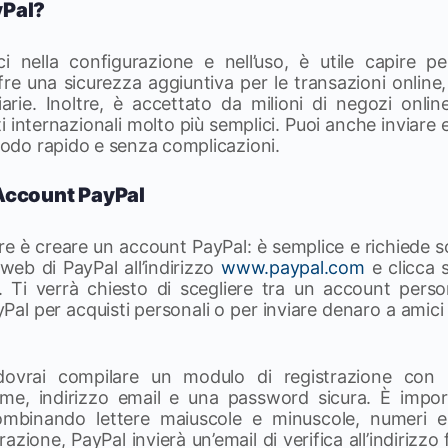
yPal?
i nella configurazione e nell’uso, è utile capire p
fre una sicurezza aggiuntiva per le transazioni online
iarie. Inoltre, è accettato da milioni di negozi onlin
i internazionali molto più semplici. Puoi anche inviare 
 modo rapido e senza complicazioni.
Account PayPal
e è creare un account PayPal: è semplice e richiede s
to web di PayPal all’indirizzo
www.paypal.com
e clicca su
. Ti verrà chiesto di scegliere tra un account pers
yPal per acquisti personali o per inviare denaro a amici 
dovrai compilare un modulo di registrazione con l
me, indirizzo email e una password sicura. È impor
mbinando lettere maiuscole e minuscole, numeri e
azione, PayPal invierà un’email di verifica all’indirizzo f