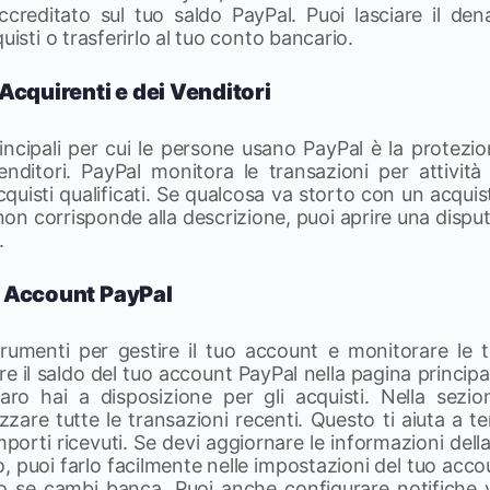
creditato sul tuo saldo PayPal. Puoi lasciare il den
uisti o trasferirlo al tuo conto bancario.
Acquirenti e dei Venditori
incipali per cui le persone usano PayPal è la protezio
enditori. PayPal monitora le transazioni per attività
cquisti qualificati. Se qualcosa va storto con un acqui
on corrisponde alla descrizione, puoi aprire una dispu
.
o Account PayPal
trumenti per gestire il tuo account e monitorare le t
re il saldo del tuo account PayPal nella pagina principa
o hai a disposizione per gli acquisti. Nella sezion
zzare tutte le transazioni recenti. Questo ti aiuta a te
porti ricevuti. Se devi aggiornare le informazioni della
, puoi farlo facilmente nelle impostazioni del tuo accou
 o se cambi banca. Puoi anche configurare notifiche 