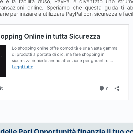
re e la facilità d’uso, PayPal è diventato uno strum
transazioni online. Speriamo che questa guida ti abb
ie per iniziare a utilizzare PayPal con sicurezza e facil
 delle Pari Opportunità finanzia il tuo c