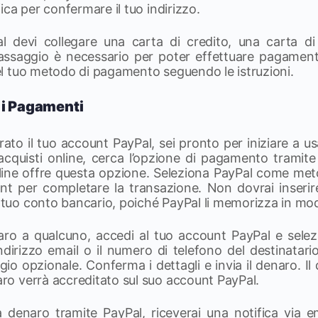
ifica per confermare il tuo indirizzo.
Pal devi collegare una carta di credito, una carta d
assaggio è necessario per poter effettuare pagamenti
 del tuo metodo di pagamento seguendo le istruzioni.
 i Pagamenti
ato il tuo account PayPal, sei pronto per iniziare a u
acquisti online, cerca l’opzione di pagamento tramit
nline offre questa opzione. Seleziona PayPal come me
nt per completare la transazione. Non dovrai inseri
l tuo conto bancario, poiché PayPal li memorizza in mo
aro a qualcuno, accedi al tuo account PayPal e selezi
’indirizzo email o il numero di telefono del destinatari
io opzionale. Conferma i dettagli e invia il denaro. Il 
naro verrà accreditato sul suo account PayPal.
a denaro tramite PayPal, riceverai una notifica via em