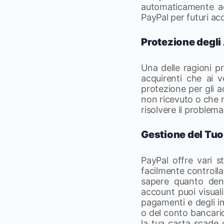
automaticamente ac
PayPal per futuri acq
Protezione degli 
Una delle ragioni pr
acquirenti che ai v
protezione per gli a
non ricevuto o che n
risolvere il problema
Gestione del Tu
PayPal offre vari s
facilmente controlla
sapere quanto denar
account puoi visuali
pagamenti e degli im
o del conto bancario
la tua carta scade