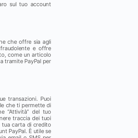
aro sul tuo account
ne che offre sia agli
 fraudolente e offre
sto, come un articolo
ta tramite PayPal per
ue transazioni. Puoi
le che ti permette di
e “Attività” del tuo
nere traccia dei tuoi
 tua carta di credito
nt PayPal. È utile se
via email o SMS per