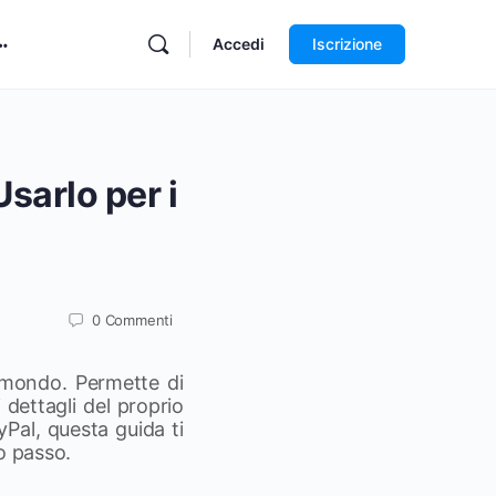
Accedi
Iscrizione
sarlo per i
0
Commenti
l mondo. Permette di
 dettagli del proprio
yPal, questa guida ti
o passo.