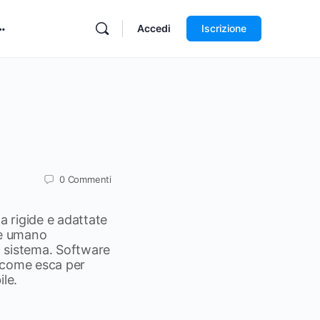
Accedi
Iscrizione
0
Commenti
a rigide e adattate
ore umano
al sistema. Software
i come esca per
le.