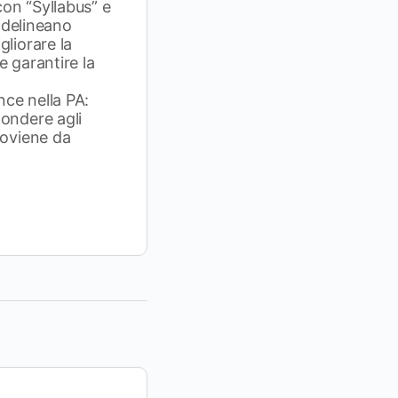
on “Syllabus” e
i delineano
gliorare la
e garantire la
ence nella PA:
pondere agli
roviene da