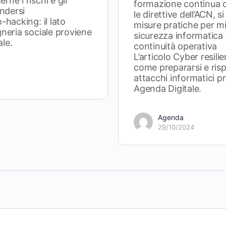
ne i rischi e gli
formazione continua c
endersi
le direttive dell’ACN, s
-hacking: il lato
misure pratiche per mi
gneria sociale proviene
sicurezza informatica 
le.
continuità operativa
L’articolo Cyber resili
come prepararsi e ris
attacchi informatici p
Agenda Digitale.
Agenda
29/10/2024