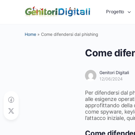
Progetto
Home
»
Come difendersi dal phishing
Come difen
Genitori Digitali
12/06/2024
Per difendersi dal p
alle esigenze operati
approfittando della 
come spyware, keylo
l’attacco iniziale, 
Come difender