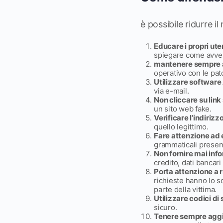
è possibile ridurre 
Educare i propri ute
spiegare come avveng
mantenere sempre a
operativo con le patc
Utilizzare software
via e-mail.
Non cliccare su link
un sito web fake.
Verificare l’indirizz
quello legittimo.
Fare attenzione ad e
grammaticali present
Non fornire mai info
credito, dati bancari
Porta attenzione a 
richieste hanno lo sc
parte della vittima.
Utilizzare codici di
sicuro.
Tenere sempre aggior