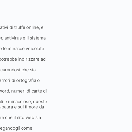
tivi di truffe online, e
, antivirus e il sistema
e le minacce veicolate
potrebbe indirizzare ad
sicurandosi che sia
rrori di ortografia o
word, numeri di carte di
nti e minacciose, queste
a paura e sul timore da
e che il sito web sia
piegandogli come