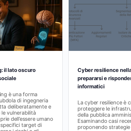
 il lato oscuro
Cyber resilience nell
sociale
prepararsi e risponder
informatici
ing è una forma
ubdola di ingegneria
La cyber resilience è c
utta deliberatamente e
proteggere le infrastru
le vulnerabilità
della pubblica amminis
prie dell’essere umano
Esaminando casi recen
pecifici target di
proponendo strategie