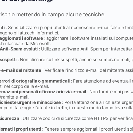
il rischio mettendo in campo alcune tecniche:
nti
: Sensibilizzare i propri utenti al riconoscere e-mail false e tenta
ono gli attacchi informatici.
ggiornati i software
: aggiornare i software installati sul computer
h rilasciate da Microsoft.
 Anti-Spam evoluti
: Utilizzare software Anti-Spam per intercettar
 sospetti
: Non cliccare su link sospetti, anche se sembrano reali, 
o e-mail del mittente
: Verificare l’indirizzo e-mail del mittente as
rrori di ortografia o grammaticali
: Fare attenzione ad eventuali e
i nel corpo della e-mail.
rmazioni personali o finanziarie via e-mail
: Non fornire mai pass
 tramite e-mail.
richieste urgenti e minacciose
: Porta attenzione a richieste urge
opo di fare agire l’utente in fretta, in questo modo fanno leva sull
 sicurezza
: Utilizzare codici di sicurezza come HTTPS per verificar
nati i propri utenti
: Tenere sempre aggiornati i propri utenti s