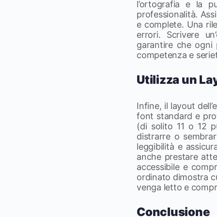
l’ortografia e la 
professionalità. Ass
e complete. Una rile
errori. Scrivere u
garantire che ogni p
competenza e serietà
Utilizza un L
Infine, il layout del
font standard e pr
(di solito 11 o 12 p
distrarre o sembrare
leggibilità e assicur
anche prestare atte
accessibile e compre
ordinato dimostra cu
venga letto e comp
Conclusione