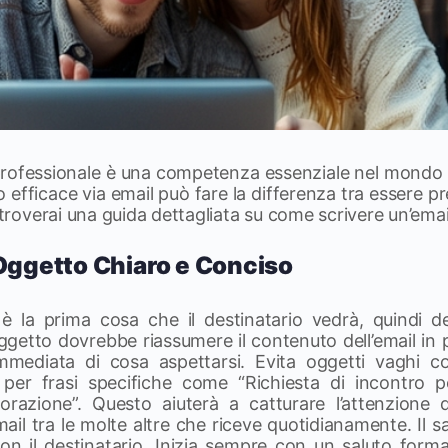
professionale è una competenza essenziale nel mondo
fficace via email può fare la differenza tra essere pre
, troverai una guida dettagliata su come scrivere un’emai
 Oggetto Chiaro e Conciso
l è la prima cosa che il destinatario vedrà, quindi 
getto dovrebbe riassumere il contenuto dell’email in
 immediata di cosa aspettarsi. Evita oggetti vaghi 
a per frasi specifiche come “Richiesta di incontro p
orazione”. Questo aiuterà a catturare l’attenzione 
mail tra le molte altre che riceve quotidianamente. Il sa
 con il destinatario. Inizia sempre con un saluto for