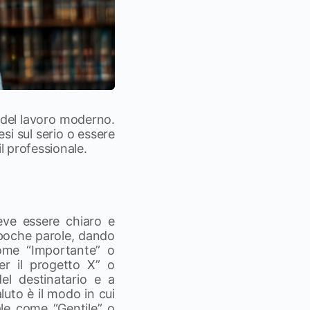
 del lavoro moderno.
si sul serio o essere
l professionale.
deve essere chiaro e
 poche parole, dando
come “Importante” o
er il progetto X” o
del destinatario e a
luto è il modo in cui
male come “Gentile” o