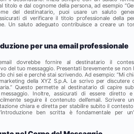
al titolo e dal cognome della persona, ad esempio “Gen
me del destinatario, puoi usare un saluto gene
ssicurati di verificare il titolo professionale della 
one. Un saluto adeguato contribuisce a creare un ton
roduzione per una email professionale
l’email dovrebbe fornire al destinatario il cont
vo del tuo messaggio. Presentati brevemente se non h
do chi sei e perché stai scrivendo. Ad esempio: “Mi ch
marketing della XYZ S.p.A. Le scrivo per discutere 
ria.” Questo permette al destinatario di capire sub
 messaggio. Inoltre, assicurati di essere diretto e
cilmente seguire il contenuto dell’email. Scrivere un
azione chiara e diretta per stabilire subito il contesto
’introduzione ben scritta è fondamentale per un’e
Punto nel Corpo del Messaggio