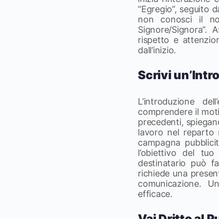
“Egregio”, seguito d
non conosci il no
Signore/Signora”. A
rispetto e attenzi
dall’inizio.
Scrivi un’Int
L’introduzione del
comprendere il moti
precedenti, spiegan
lavoro nel reparto 
campagna pubblicita
l’obiettivo del tuo
destinatario può fa
richiede una present
comunicazione. Un
efficace.
Vai Dritto al 