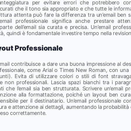
punteggiatura per evitare errori che potrebbero c
icurati che il tono sia appropriato e che tutte le inform
ttura attenta può fare la differenza tra un’email ben s
n’email professionale significa anche prestare atten
arte dell’email sia curata e precisa. Un’email professi
, quindi è fondamentale investire tempo nella revision
ayout Professionale
l’email contribuisce a dare una buona impressione al des
ofessionale, come Arial o Times New Roman, con una d
unti). Evita di utilizzare colori o stili di font strav
 non professionali. Lascia spazi bianchi tra i paragr
ati che l’email sia ben strutturata. Scrivere un’email p
nzione alla formattazione, poiché un layout ben curat
nsibile per il destinatario. Un’email professionale c
ra e attenzione ai dettagli, aumentando la probabilità
reso correttamente.