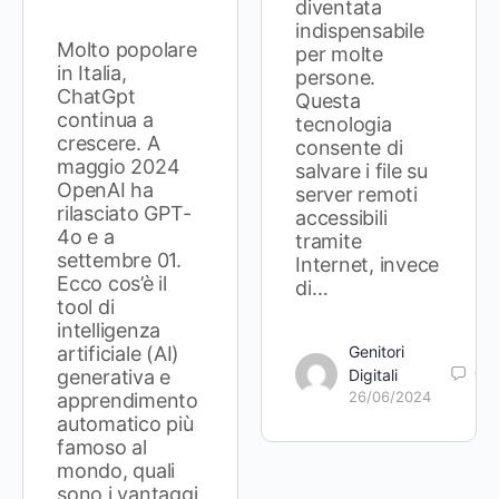
diventata
indispensabile
Molto popolare
per molte
in Italia,
persone.
ChatGpt
Questa
continua a
tecnologia
crescere. A
consente di
maggio 2024
salvare i file su
OpenAI ha
server remoti
rilasciato GPT-
accessibili
4o e a
tramite
settembre 01.
Internet, invece
Ecco cos’è il
di…
tool di
intelligenza
artificiale (AI)
Genitori
0
generativa e
Digitali
26/06/2024
apprendimento
automatico più
famoso al
mondo, quali
sono i vantaggi