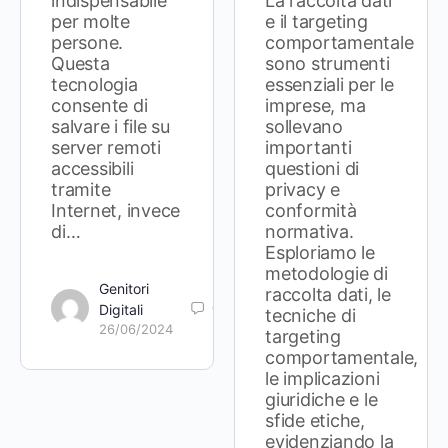
indispensabile
La raccolta dati
per molte
e il targeting
persone.
comportamentale
Questa
sono strumenti
tecnologia
essenziali per le
consente di
imprese, ma
salvare i file su
sollevano
server remoti
importanti
accessibili
questioni di
tramite
privacy e
Internet, invece
conformità
di…
normativa.
Esploriamo le
metodologie di
Genitori
raccolta dati, le
0
Digitali
tecniche di
26/06/2024
targeting
comportamentale,
le implicazioni
giuridiche e le
sfide etiche,
evidenziando la