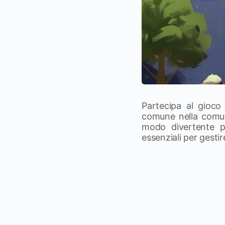
Partecipa al gioco
comune nella comun
modo divertente pe
essenziali per gesti