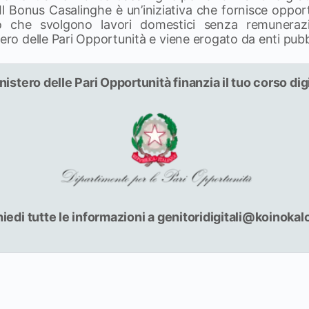
 Il Bonus Casalinghe è un’iniziativa che fornisce oppo
ro che svolgono lavori domestici senza remunerazi
ero delle Pari Opportunità e viene erogato da enti pubbli
inistero delle Pari Opportunità finanzia il tuo corso dig
iedi tutte le informazioni a
genitoridigitali@koinokalo