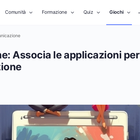
Comunità
Formazione
Quiz
Giochi
unicazione
e: Associa le applicazioni per
ione