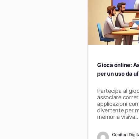
Gioca online: As
per un uso da uf
Partecipa al gio
associare corret
applicazioni con
divertente per mi
memoria visiva
Genitori Digita