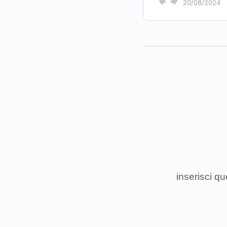
20/08/2024
inserisci q