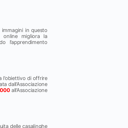
e immagini in questo
 online migliora la
do l’apprendimento
’obiettivo di offrire
zata dall’Associazione
1000
all’Associazione
uita delle casalinghe