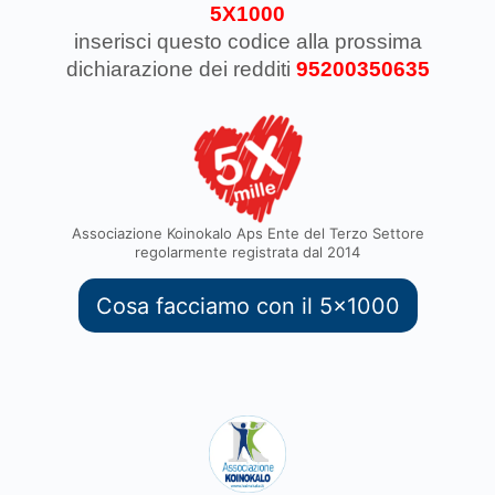
5X1000
inserisci questo codice
alla prossima
dichiarazione dei redditi
95200350635
Associazione Koinokalo Aps Ente del Terzo Settore
regolarmente registrata dal 2014
Cosa facciamo con il 5x1000