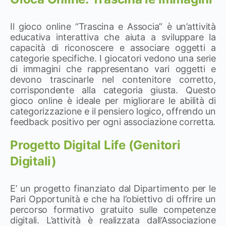
Il gioco online “Trascina e Associa” è un’attività
educativa interattiva che aiuta a sviluppare la
capacità di riconoscere e associare oggetti a
categorie specifiche. I giocatori vedono una serie
di immagini che rappresentano vari oggetti e
devono trascinarle nel contenitore corretto,
corrispondente alla categoria giusta. Questo
gioco online è ideale per migliorare le abilità di
categorizzazione e il pensiero logico, offrendo un
feedback positivo per ogni associazione corretta.
Progetto Digital Life (Genitori
Digitali)
E’ un progetto finanziato dal Dipartimento per le
Pari Opportunità e che ha l’obiettivo di offrire un
percorso formativo gratuito sulle competenze
digitali. L’attività è realizzata dall’Associazione