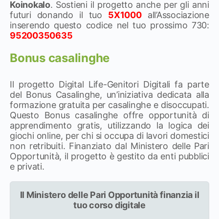
Koinokalo
. Sostieni il progetto anche per gli anni
futuri donando il tuo
5X1000
all’Associazione
inserendo questo codice nel tuo prossimo 730:
95200350635
Bonus casalinghe
Il progetto Digital Life-Genitori Digitali fa parte
del Bonus Casalinghe, un’iniziativa dedicata alla
formazione gratuita per casalinghe e disoccupati.
Questo Bonus casalinghe offre opportunità di
apprendimento gratis, utilizzando la logica dei
giochi online, per chi si occupa di lavori domestici
non retribuiti. Finanziato dal Ministero delle Pari
Opportunità, il progetto è gestito da enti pubblici
e privati.
Il Ministero delle Pari Opportunità finanzia il
tuo corso digitale