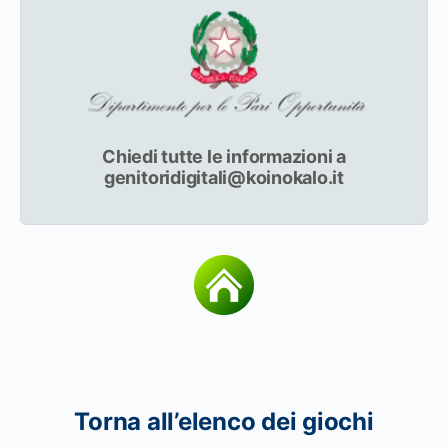
Chiedi tutte le informazioni a
genitoridigitali@koinokalo.it
Torna all’elenco dei giochi