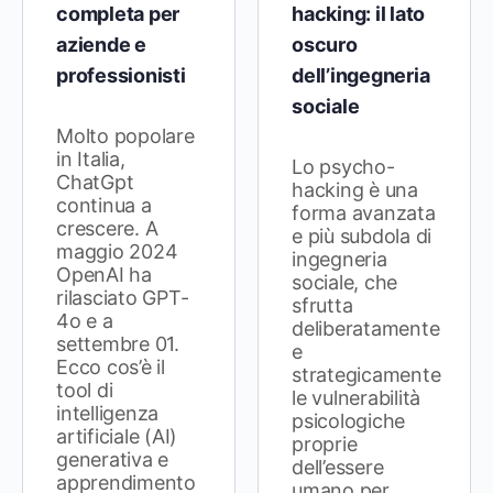
completa per
hacking: il lato
aziende e
oscuro
professionisti
dell’ingegneria
sociale
Molto popolare
in Italia,
Lo psycho-
ChatGpt
hacking è una
continua a
forma avanzata
crescere. A
e più subdola di
maggio 2024
ingegneria
OpenAI ha
sociale, che
rilasciato GPT-
sfrutta
4o e a
deliberatamente
settembre 01.
e
Ecco cos’è il
strategicamente
tool di
le vulnerabilità
intelligenza
psicologiche
artificiale (AI)
proprie
generativa e
dell’essere
apprendimento
umano per