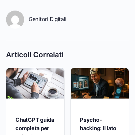
Genitori Digitali
Articoli Correlati
ChatGPT guida
Psycho-
completa per
hacking: il lato