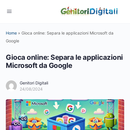
Home
»
Gioca online: Separa le applicazioni Microsoft da
Google
Gioca online: Separa le applicazioni
Microsoft da Google
Genitori Digitali
24/08/2024