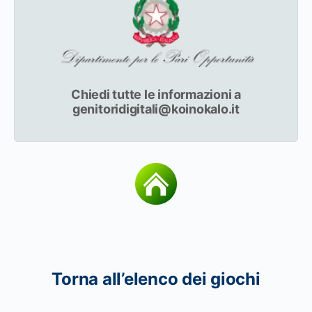
Chiedi tutte le informazioni a
genitoridigitali@koinokalo.it
Torna all’elenco dei giochi