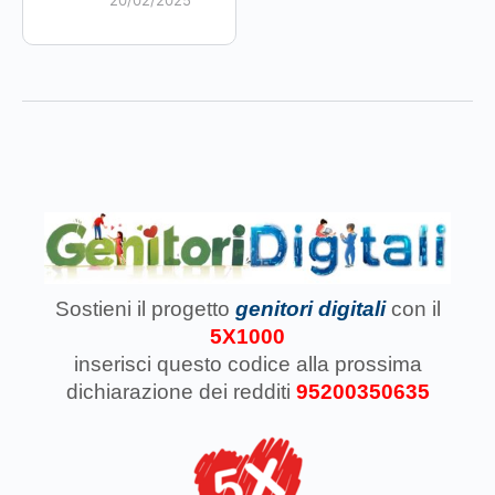
Sostieni il progetto
genitori digitali
con il
5X1000
inserisci questo codice
alla prossima
dichiarazione dei redditi
95200350635