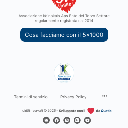
Associazione Koinokalo Aps Ente del Terzo Settore
regolarmente registrata dal 2014
Cosa facciamo con il 5x1000
Termini di servizio
Privacy Policy
diritti riservati © 2026 -
Sviluppato con il
da
Quatio