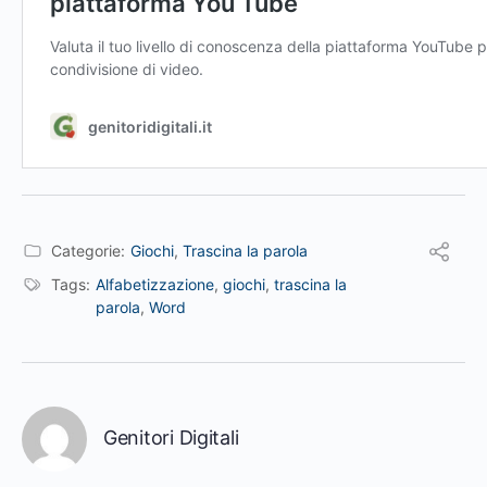
Categorie:
Giochi
,
Trascina la parola
Tags:
Alfabetizzazione
,
giochi
,
trascina la
parola
,
Word
Genitori Digitali