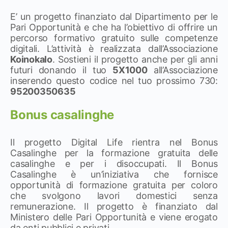
E’ un progetto finanziato dal Dipartimento per le
Pari Opportunità e che ha l’obiettivo di offrire un
percorso formativo gratuito sulle competenze
digitali. L’attività è realizzata dall’Associazione
Koinokalo
. Sostieni il progetto anche per gli anni
futuri donando il tuo
5X1000
all’Associazione
inserendo questo codice nel tuo prossimo 730:
95200350635
Bonus casalinghe
Il progetto Digital Life rientra nel Bonus
Casalinghe per la formazione gratuita delle
casalinghe e per i disoccupati. Il Bonus
Casalinghe è un’iniziativa che fornisce
opportunità di formazione gratuita per coloro
che svolgono lavori domestici senza
remunerazione. Il progetto è finanziato dal
Ministero delle Pari Opportunità e viene erogato
da enti pubblici e privati.