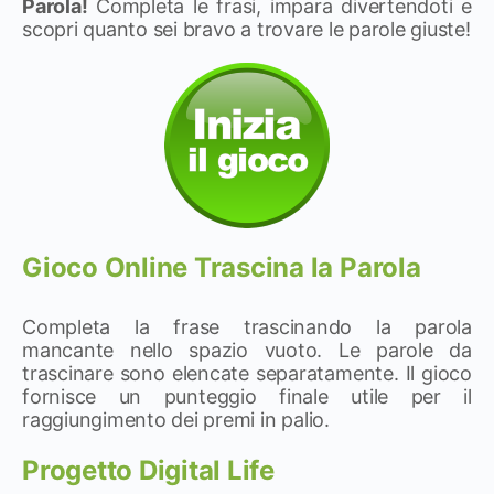
Parola!
Completa le frasi, impara divertendoti e
scopri quanto sei bravo a trovare le parole giuste!
Gioco Online Trascina la Parola
Completa la frase trascinando la parola
mancante nello spazio vuoto. Le parole da
trascinare sono elencate separatamente. Il gioco
fornisce un punteggio finale utile per il
raggiungimento dei premi in palio.
Progetto Digital Life