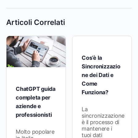
Articoli Correlati
Cos’è la
Sincronizzazio
ne dei Dati e
Come
ChatGPT guida
Funziona?
completa per
aziende e
La
professionisti
sincronizzazione
è il processo di
mantenere i
Molto popolare
tuoi dati