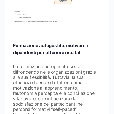
Formazione autogestita: motivare i
dipendenti per ottenere risultati
La formazione autogestita si sta
diffondendo nelle organizzazioni grazie
alla sua flessibilità. Tuttavia, la sua
efficacia dipende da fattori come la
motivazione all’apprendimento,
l’autonomia percepita e la conciliazione
vita-lavoro, che influenzano la
soddisfazione dei partecipanti nei
percorsi formativi “self-paced”