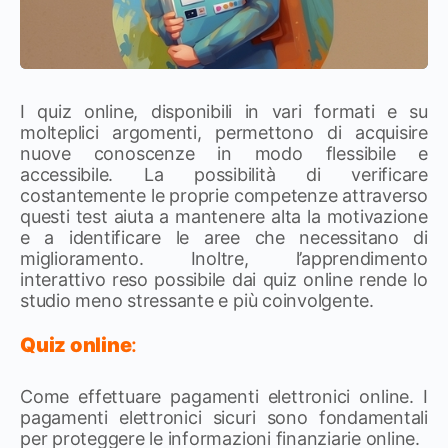
I quiz online, disponibili in vari formati e su
molteplici argomenti, permettono di acquisire
nuove conoscenze in modo flessibile e
accessibile. La possibilità di verificare
costantemente le proprie competenze attraverso
questi test aiuta a mantenere alta la motivazione
e a identificare le aree che necessitano di
miglioramento. Inoltre, l’apprendimento
interattivo reso possibile dai quiz online rende lo
studio meno stressante e più coinvolgente.
Quiz online
:
Come effettuare pagamenti elettronici online. I
pagamenti elettronici sicuri sono fondamentali
per proteggere le informazioni finanziarie online.