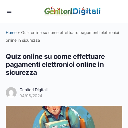
Home
»
Quiz online su come effettuare pagamenti elettronici
online in sicurezza
Quiz online su come effettuare
pagamenti elettronici online in
sicurezza
Genitori Digitali
04/08/2024