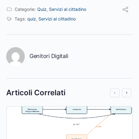
Categorie:
Quiz
,
Servizi al cittadino
Tags:
quiz
,
Servizi al cittadino
Genitori Digitali
Articoli Correlati