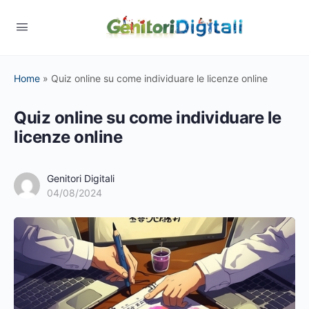
Home
»
Quiz online su come individuare le licenze online
Quiz online su come individuare le
licenze online
Genitori Digitali
04/08/2024