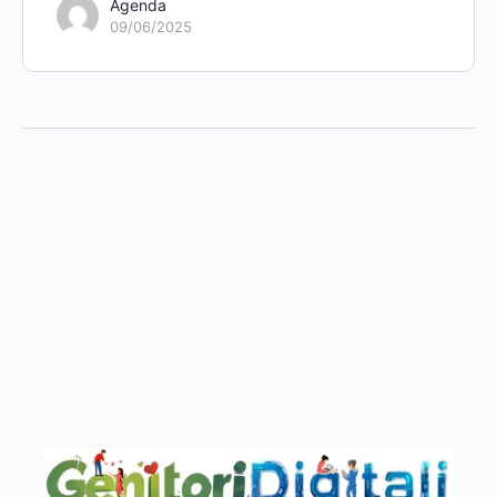
Agenda
09/06/2025