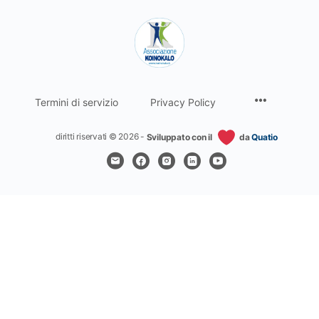
Termini di servizio
Privacy Policy
diritti riservati © 2026 -
Sviluppato con il
da
Quatio