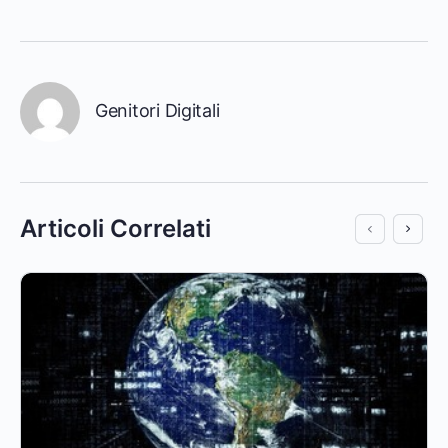
Genitori Digitali
Articoli Correlati