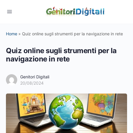
Home
»
Quiz online sugli strumenti per la navigazione in rete
Quiz online sugli strumenti per la
navigazione in rete
Genitori Digitali
20/08/2024