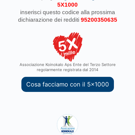
5X1000
inserisci questo codice
alla prossima
dichiarazione dei redditi
95200350635
Associazione Koinokalo Aps Ente del Terzo Settore
regolarmente registrata dal 2014
Cosa facciamo con il 5x1000