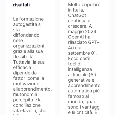
Molto popolare
risultati
in Italia,
ChatGpt
La formazione
continua a
autogestita si
crescere. A
sta
maggio 2024
diffondendo
OpenAI ha
nelle
rilasciato GPT-
organizzazioni
4o e a
grazie alla sua
settembre 01.
flessibilità.
Ecco cos’è il
Tuttavia, la sua
tool di
efficacia
intelligenza
dipende da
artificiale (AI)
fattori come la
generativa e
motivazione
apprendimento
all’apprendimento,
automatico più
l’autonomia
famoso al
percepita e la
mondo, quali
conciliazione
sono i vantaggi
vita-lavoro, che
e le criticità. E