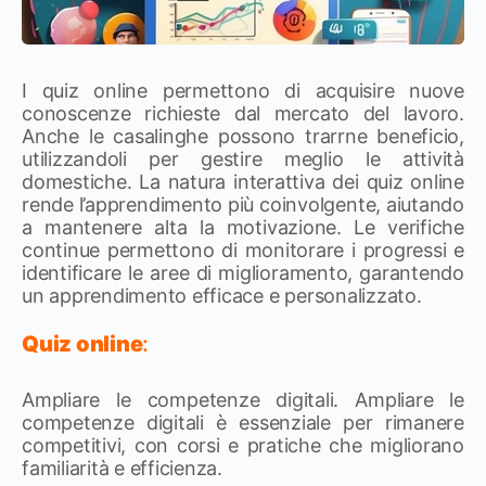
I quiz online permettono di acquisire nuove
conoscenze richieste dal mercato del lavoro.
Anche le casalinghe possono trarrne beneficio,
utilizzandoli per gestire meglio le attività
domestiche. La natura interattiva dei quiz online
rende l’apprendimento più coinvolgente, aiutando
a mantenere alta la motivazione. Le verifiche
continue permettono di monitorare i progressi e
identificare le aree di miglioramento, garantendo
un apprendimento efficace e personalizzato.
Quiz online
:
Ampliare le competenze digitali. Ampliare le
competenze digitali è essenziale per rimanere
competitivi, con corsi e pratiche che migliorano
familiarità e efficienza.