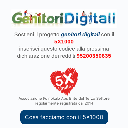
Sostieni il progetto
genitori digitali
con il
5X1000
inserisci questo codice
alla prossima
dichiarazione dei redditi
95200350635
Associazione Koinokalo Aps Ente del Terzo Settore
regolarmente registrata dal 2014
Cosa facciamo con il 5x1000