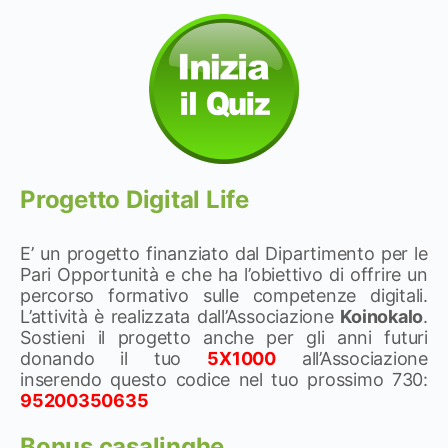
Progetto Digital Life
E’ un progetto finanziato dal Dipartimento per le
Pari Opportunità e che ha l’obiettivo di offrire un
percorso formativo sulle competenze digitali.
L’attività è realizzata dall’Associazione
Koinokalo
.
Sostieni il progetto anche per gli anni futuri
donando il tuo
5X1000
all’Associazione
inserendo questo codice nel tuo prossimo 730:
95200350635
Bonus casalinghe