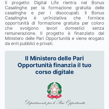
Il progetto Digital Life rientra nel Bonus
Casalinghe per la formazione gratuita delle
casalinghe e per i disoccupati. Il Bonus
Casalinghe è un’iniziativa che fornisce
opportunità di formazione gratuita per coloro
che svolgono lavori domestici senza
remunerazione. Il progetto è finanziato dal
Ministero delle Pari Opportunità e viene erogato
da enti pubblici e privati.
Il Ministero delle Pari
Opportunità finanzia il tuo
corso digitale