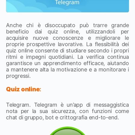
Anche chi è disoccupato può trarre grande
beneficio dai quiz online, utilizzandoli per
acquisire nuove conoscenze e migliorare le
proprie prospettive lavorative. La flessibilità dei
quiz online consente di studiare secondo i propri
ritmi e impegni quotidiani. La verifica continua
garantisce un apprendimento efficace, aiutando
a mantenere alta la motivazione e a monitorare i
progressi.
Quiz online
:
Telegram. Telegram è un’app di messaggistica
nota per la sua sicurezza, con funzioni come
chat di gruppo, bot e crittografia end-to-end.