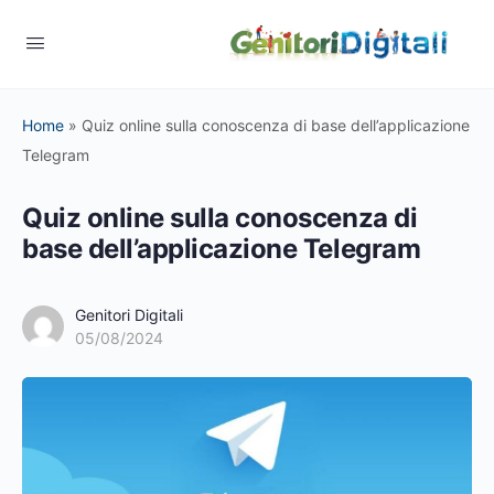
Home
»
Quiz online sulla conoscenza di base dell’applicazione
Telegram
Quiz online sulla conoscenza di
base dell’applicazione Telegram
Genitori Digitali
05/08/2024