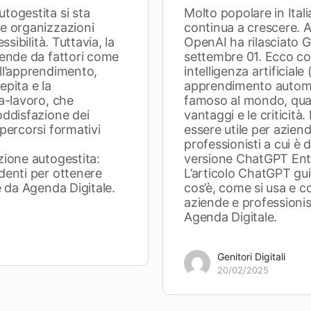
togestita si sta
Molto popolare in Ital
le organizzazioni
continua a crescere.
essibilità. Tuttavia, la
OpenAI ha rilasciato 
pende da fattori come
settembre 01. Ecco cos’
ll’apprendimento,
intelligenza artificiale
epita e la
apprendimento automa
ta-lavoro, che
famoso al mondo, qual
oddisfazione dei
vantaggi e le criticità
 percorsi formativi
essere utile per azien
professionisti a cui è 
zione autogestita:
versione ChatGPT Ent
denti per ottenere
L’articolo ChatGPT gu
e da Agenda Digitale.
cos’è, come si usa e c
aziende e professionis
Agenda Digitale.
Genitori Digitali
20/02/2025