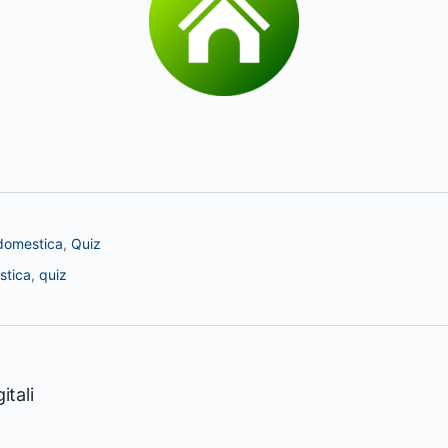
domestica
,
Quiz
stica
,
quiz
itali