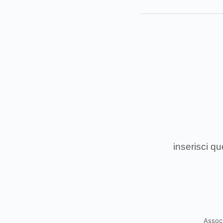
inserisci q
Associ