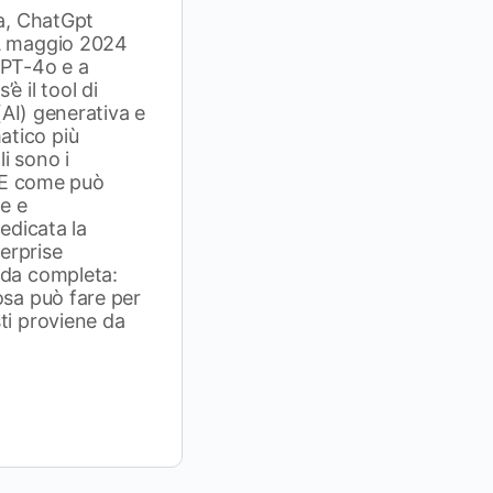
ia, ChatGpt
 A maggio 2024
GPT-4o e a
è il tool di
 (AI) generativa e
tico più
i sono i
. E come può
de e
dedicata la
erprise
ida completa:
osa può fare per
ti proviene da