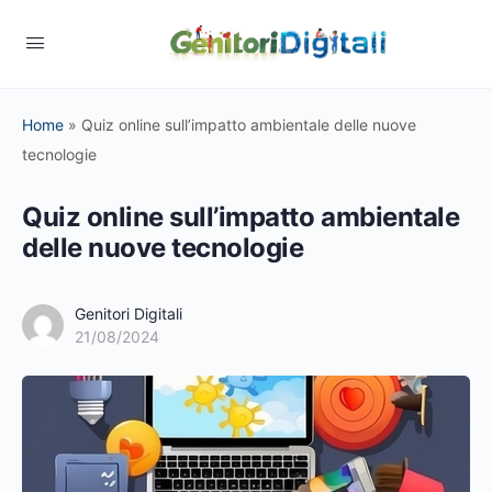
Home
»
Quiz online sull’impatto ambientale delle nuove
tecnologie
Quiz online sull’impatto ambientale
delle nuove tecnologie
Genitori Digitali
21/08/2024