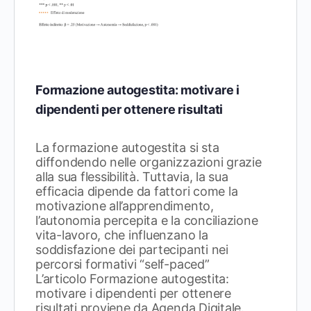
Formazione autogestita: motivare i
dipendenti per ottenere risultati
La formazione autogestita si sta
diffondendo nelle organizzazioni grazie
alla sua flessibilità. Tuttavia, la sua
efficacia dipende da fattori come la
motivazione all’apprendimento,
l’autonomia percepita e la conciliazione
vita-lavoro, che influenzano la
soddisfazione dei partecipanti nei
percorsi formativi “self-paced”
L’articolo Formazione autogestita:
motivare i dipendenti per ottenere
risultati proviene da Agenda Digitale.