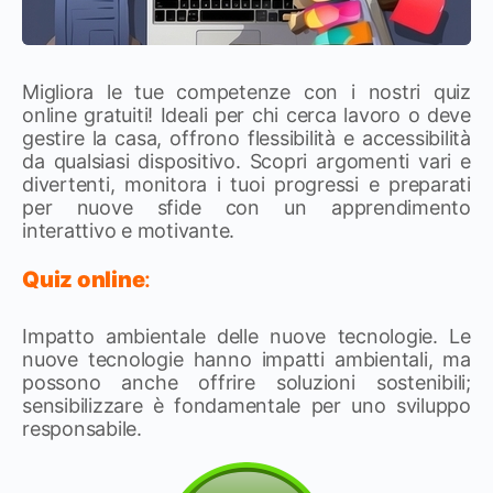
Migliora le tue competenze con i nostri quiz
online gratuiti! Ideali per chi cerca lavoro o deve
gestire la casa, offrono flessibilità e accessibilità
da qualsiasi dispositivo. Scopri argomenti vari e
divertenti, monitora i tuoi progressi e preparati
per nuove sfide con un apprendimento
interattivo e motivante.
Quiz online
:
Impatto ambientale delle nuove tecnologie. Le
nuove tecnologie hanno impatti ambientali, ma
possono anche offrire soluzioni sostenibili;
sensibilizzare è fondamentale per uno sviluppo
responsabile.