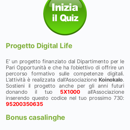
Progetto Digital Life
E’ un progetto finanziato dal Dipartimento per le
Pari Opportunità e che ha l’obiettivo di offrire un
percorso formativo sulle competenze digitali.
L’attività è realizzata dall’Associazione
Koinokalo
.
Sostieni il progetto anche per gli anni futuri
donando il tuo
5X1000
all’Associazione
inserendo questo codice nel tuo prossimo 730:
95200350635
Bonus casalinghe