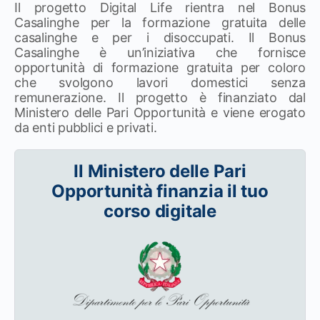
Il progetto Digital Life rientra nel Bonus
Casalinghe per la formazione gratuita delle
casalinghe e per i disoccupati. Il Bonus
Casalinghe è un’iniziativa che fornisce
opportunità di formazione gratuita per coloro
che svolgono lavori domestici senza
remunerazione. Il progetto è finanziato dal
Ministero delle Pari Opportunità e viene erogato
da enti pubblici e privati.
Il Ministero delle Pari
Opportunità finanzia il tuo
corso digitale