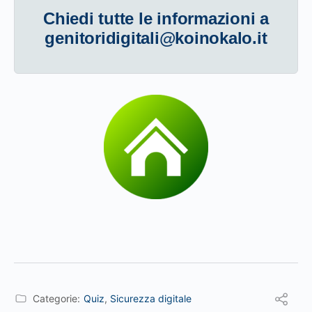
Chiedi tutte le informazioni a
genitoridigitali@koinokalo.it
Categorie:
Quiz
,
Sicurezza digitale