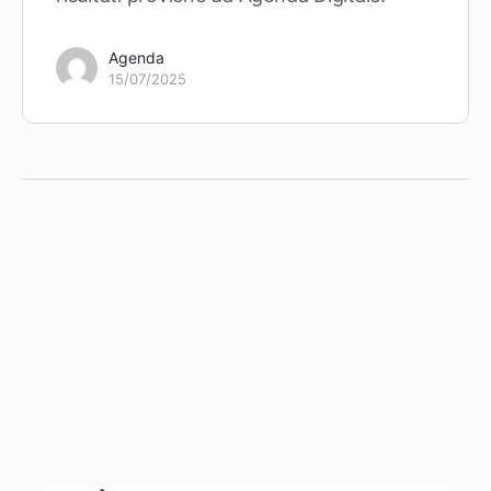
Agenda
15/07/2025