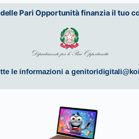
 delle Pari Opportunità finanzia il tuo c
tte le informazioni a
genitoridigitali@ko