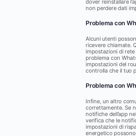
dover reinstallare l’
non perdere dati im
Problema con Wha
Alcuni utenti posso
ricevere chiamate. 
impostazioni di rete
problema con WhatsAp
impostazioni del rou
controlla che il tuo 
Problema con Wha
Infine, un altro co
correttamente. Se no
notifiche dell’app ne
verifica che le notif
impostazioni di risp
energetico possono l