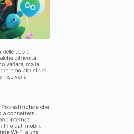
delle app di
lche difficoltà.
no variare, ma la
loreremo alcuni dei
risolverli.
 Potresti notare che
o a connettersi.
one internet
-Fi o dati mobili.
 rete Wi-Fi a una