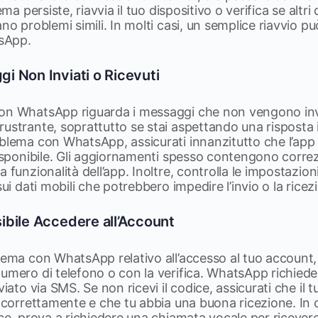
ema persiste, riavvia il tuo dispositivo o verifica se altri 
no problemi simili. In molti casi, un semplice riavvio può
sApp.
 Non Inviati o Ricevuti
on WhatsApp riguarda i messaggi che non vengono invia
rustrante, soprattutto se stai aspettando una risposta
oblema con WhatsApp, assicurati innanzitutto che l’app
disponibile. Gli aggiornamenti spesso contengono correz
 funzionalità dell’app. Inoltre, controlla le impostazioni
sui dati mobili che potrebbero impedire l’invio o la rice
bile Accedere all’Account
lema con WhatsApp relativo all’accesso al tuo account
umero di telefono o con la verifica. WhatsApp richiede
viato via SMS. Se non ricevi il codice, assicurati che il 
o correttamente e che tu abbia una buona ricezione. In
ce, prova a richiedere una chiamata vocale per ricevere i