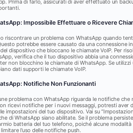
app. Prima di farlo, assicurati di aver effettuato un back
portanti.
tsApp: Impossibile Effettuare o Ricevere Chi
no riscontrare un problema con WhatsApp quando tenta
Questo potrebbe essere causato da una connessione int
 del dispositivo che bloccano le chiamate VoIP. Per ris
p, verifica che il tuo dispositivo abbia una connessio
ter non blocchino le chiamate di WhatsApp. Se utilizzi 
piano dati supporti le chiamate VoIP.
tsApp: Notifiche Non Funzionanti
mune problema con WhatsApp riguarda le notifiche che
n ricevi notifiche per i nuovi messaggi, potresti aver di
lle impostazioni del tuo dispositivo. Vai su “Impostazion
iche di WhatsApp siano abilitate. Se il problema persiste
armio batteria del tuo telefono, poiché alcune modalità 
imitare l’uso delle notifiche push.