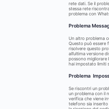
rete dati. Se il probl
stessa rete riscontra
problema con What
Problema Messaggi
Un altro problema c
Questo può essere f
risolvere questo pr
all’ultima versione 
possono migliorare la
hai impostato limiti 
Problema Impossi
Se riscontri un prob
un problema con il n
verifica che viene in
telefono sia inserit
la ricezione del codi