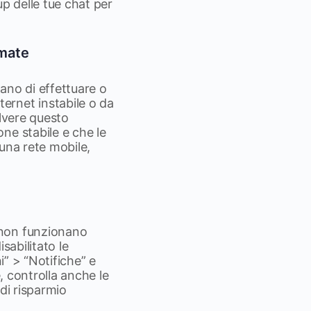
up delle tue chat per
amate
no di effettuare o
ernet instabile o da
olvere questo
ne stabile e che le
una rete mobile,
 non funzionano
sabilitato le
i” > “Notifiche” e
, controlla anche le
di risparmio