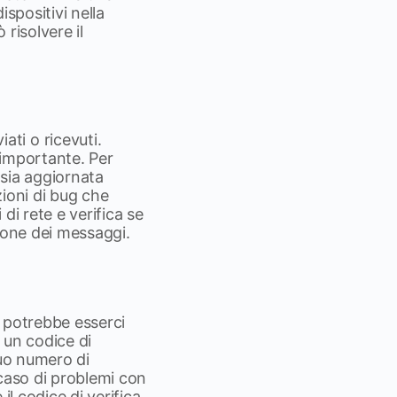
dispositivi nella
 risolvere il
ti o ricevuti.
 importante. Per
 sia aggiornata
ioni di bug che
 di rete e verifica se
zione dei messaggi.
, potrebbe esserci
 un codice di
tuo numero di
 caso di problemi con
l codice di verifica.