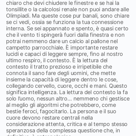
chiaro che devi chiudere le finestre e se hai la
tonsillite o la calcolosi renale non puoi andare alle
Olimpiadi. Ma queste cose pur banali, sono chiare
se ci vedi, ossia se funziona la tua connessione
interna. Se sei appannato e spento, è quasi certo
che il vento ti spingerà fuori dalla finestra e non
potrai nemmeno dare un calcio al pallone nel
campetto parrocchiale. È importante restare
lucidi e capaci di leggere sempre, fino al nostro
ultimo respiro, il contesto. È la lettura del
contesto il tratto prezioso e irripetibile che
connota il sano fare degli uomini, che mette
insieme la capacità di leggere dentro le cose,
collegando cervello, cuore, occhi e mani. Questo
significa intelligenza. La lettura del contesto la fa
solo l’uomo, nessun altro… nemmeno chi gestisce
al meglio gli algoritmi che potrebbero, come
bestie feroci, fagocitarlo. La persona e il suo
cuore devono restare centrali nella
considerazione attenta, critica e al tempo stesso
speranzosa della complessa questione che, in