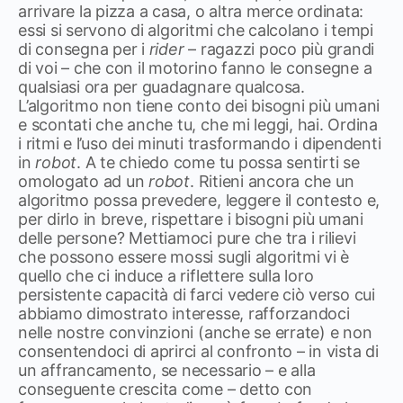
arrivare la pizza a casa, o altra merce ordinata:
essi si servono di algoritmi che calcolano i tempi
di consegna per i
rider
– ragazzi poco più grandi
di voi – che con il motorino fanno le consegne a
qualsiasi ora per guadagnare qualcosa.
L’algoritmo non tiene conto dei bisogni più umani
e scontati che anche tu, che mi leggi, hai. Ordina
i ritmi e l’uso dei minuti trasformando i dipendenti
in
robot
. A te chiedo come tu possa sentirti se
omologato ad un
robot
. Ritieni ancora che un
algoritmo possa prevedere, leggere il contesto e,
per dirlo in breve, rispettare i bisogni più umani
delle persone? Mettiamoci pure che tra i rilievi
che possono essere mossi sugli algoritmi vi è
quello che ci induce a riflettere sulla loro
persistente capacità di farci vedere ciò verso cui
abbiamo dimostrato interesse, rafforzandoci
nelle nostre convinzioni (anche se errate) e non
consentendoci di aprirci al confronto – in vista di
un affrancamento, se necessario – e alla
conseguente crescita come – detto con