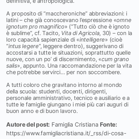
definitiva, è antropologica.
A proposito di “maccheroniche” abbreviazioni: i
latini – che già conoscevano l’espressione «
omne
ignotum pro magnifico
» (“Tutto ciò che è ignoto
è sublime”, cf. Tacito,
Vita di Agricola
, 30) – con la
loro capacità sapienziale di «
intelligere
» (cioè
“
intus legere
”, leggere dentro), suggerivano di
accostarsi a tutte le situazioni, soprattutto quelle
nuove, con un po’ di discernimento, «
cum grano
salis
», appunto. Una raccomandazione per la vita
che potrebbe servirci… per non soccombere.
A tutti coloro che gravitano intorno al mondo
della scuola: studenti, docenti, dirigenti,
personale amministrativo, tecnico e ausiliario e a
tutte le famiglie giungano i miei più cari auguri di
buon anno e di buon lavoro.
Autore del post:
Famiglia Cristiana
Fonte:
https://www.famigliacristiana.it/_rss/di-cosa-