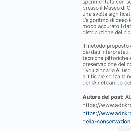
sperimentata con su
presso il Museo di C
una svolta significat
L’algoritmo di deep 
modo accurato i dat
distribuzione dei pig
Il metodo proposto da
dei dati interpretati
tecniche pittoriche 
preservazione del no
rivoluzionario è l’us
artificiale senza la 
dell’IA nel campo de
Autore del post:
AD
https://www.adnk
https://www.adnkron
della-conservazio