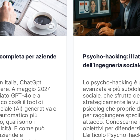
completa per aziende
Psycho-hacking: il la
dell’ingegneria social
n Italia, ChatGpt
Lo psycho-hacking è 
cere. A maggio 2024
avanzata e più subdola
ciato GPT-4o e a
sociale, che sfrutta d
o cos’è il tool di
strategicamente le vul
iciale (AI) generativa e
psicologiche proprie 
automatico più
per raggiungere specifi
, quali sono i
attacco. Conoscerne i r
ticità. E come può
obiettivi per difenders
 aziende e
L’articolo Psycho-hacki