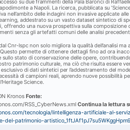
ccesso su due frammenti della Pala Baronci di Raffaell
apodimonte a Napoli. La ricerca, pubblicata su ‘Scienc
iva nell’ambito delle indagini non invasive applicate alle
learning, addestrato su un vasto dataset sintetico di spe
i, offrendo una nuova prospettiva sulla composizione c
menti senza gli artefatti comuni delle analisi precedent
l Cnr-Ispc non solo migliora la qualità dell’analisi ma an
. Questo permette di ottenere dettagli fino ad ora inacces
e sullo stato di conservazione delle opere, contribuend
stro patrimonio culturale, ma ciò che risulta essere v
o esclusivo di dati sintetici per l’addestramento del mode
necessità di campioni reali, aprendo nuove possibilità pe
ll’Heritage Science.
N Kronos
Fonte:
ronos.com/RSS_CyberNews.xml
Continua la lettura 
os.com/tecnologia/lintelligenza-artificiale-al-serviz
ne-del-patrimonio-artistico_1ftJAf1pJ7su5WKggHpm