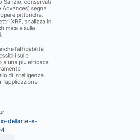
o Sanzio, conservati
e Advances’, segna
 opere pittoriche.
ttri XRF, analizza in
himica e sulla
i.
che l’affidabilità
sibili sulle
o a una più efficace
eramente
llo di intelligenza
r l’applicazione
su
:
io-dellarte-e-
94