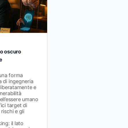
to oscuro
e
una forma
 di ingegneria
eliberatamente e
nerabilità
dell’essere umano
ci target di
ischi e gli
i
ng: il lato