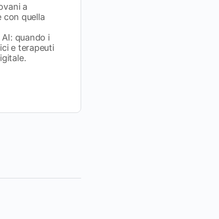
iovani a
e con quella
 AI: quando i
ci e terapeuti
gitale.