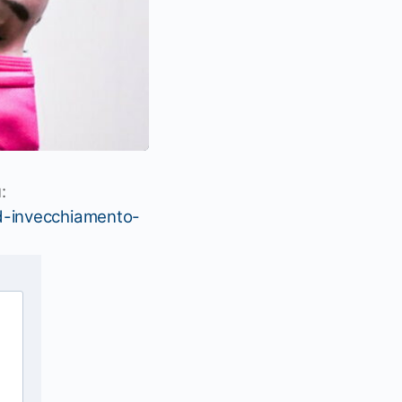
u
:
d-invecchiamento-