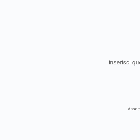
inserisci q
Associ