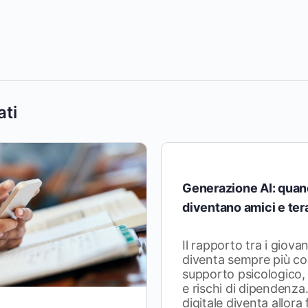
ati
Generazione AI: quan
diventano amici e ter
Il rapporto tra i giovan
diventa sempre più co
supporto psicologico, 
e rischi di dipendenza
digitale diventa allor