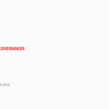
5200350635
al 2014