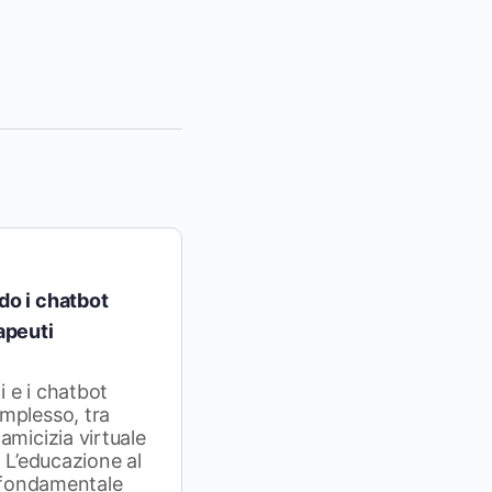
do i chatbot
apeuti
i e i chatbot
mplesso, tra
amicizia virtuale
. L’educazione al
a fondamentale