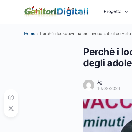
Progetto
Home
»
Perchè i lockdown hanno invecchiato il cervello
Perchè i l
degli adol
Agi
16/09/2024