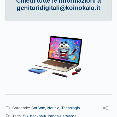
Chiedi tutte le informazioni a
genitoridigitali@koinokalo.it
Categorie:
CorCom
,
Notizie
,
Tecnologia
Tags:
5G
,
backhaul
,
Banda Ultralarga