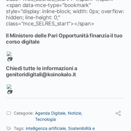
<span data-mce-type="bookmark"
style="display: inline-block; width: 0px; overflow:
hidden; line-height: 0;"
class="mce_SELRES_start"> </span>
Il Ministero delle Pari Opportunità finanzia il tuo
corso digitale
Chiedi tutte le informazioni a
genitoridigitali@koinokalo.it
Categorie:
Agenda Digitale
,
Notizie
,
Tecnologia
Tags:
intelligenza artificiale
,
Sostenibilità e