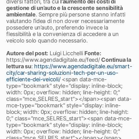
diversi fattori, tra cui
l’aumento dei costi di
gestione di un’auto e la crescente sensibilità
ambientale
. Sempre più persone stanno infatti
valutando l’idea di non dover necessariamente
possedere un’auto, preferendo invece la
flessibilità e la convenienza di accedere a un
veicolo solo quando necessario.
Autore del post:
Luigi Licchelli
Fonte:
https://www.agendadigitale.eu/feed/
Continua la
lettura su
:
https://www.agendadigitale.eu/smart-
city/car-sharing-soluzioni-tech-per-un-uso-
efficiente-dei-veicoli/
<span data-mce-
type="bookmark" style="display: inline-block;
width: 0px; overflow: hidden; line-height: 0;"
class="mce_SELRES_start"> </span><span data-
mce-type="bookmark" style="display: inline-
block; width: 0px; overflow: hidden; line-height:
0;" class="mce_SELRES_start"><span data-mce-
type="bookmark" style="display: inline-block;
width: 0px; overflow: hidden; line-height: 0;"
class="mce_SELRES_start"> </span> </span>