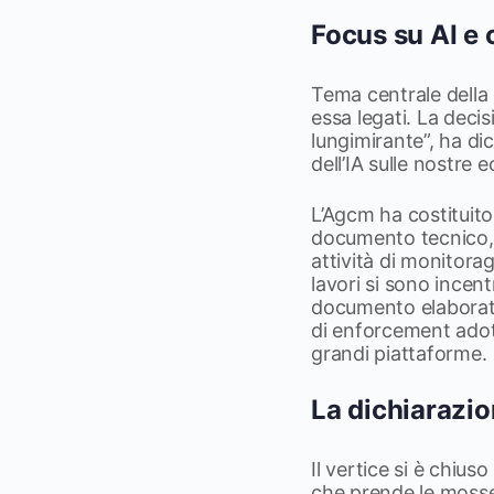
Focus su AI e
Tema centrale della d
essa legati. La deci
lungimirante”, ha dic
dell’IA sulle nostre 
L’Agcm ha costituito 
documento tecnico, c
attività di monitorag
lavori si sono incent
documento elaborato 
di enforcement adott
grandi piattaforme.
La dichiarazi
Il vertice si è chiu
che prende le mosse d