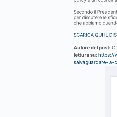
Secondo il President
per discutere le sf
che abbiamo quando l
SCARICA QUI IL D
Autore del post:
C
lettura su
:
https://
salvaguardare-la-co