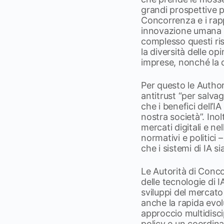
grandi prospettive pe
Concorrenza e i rap
innovazione umana e
complesso questi ris
la diversità delle op
imprese, nonché la qu
Per questo le Autho
antitrust “per salvag
che i benefici dell’I
nostra società”. Inol
mercati digitali e ne
normativi e politici 
che i sistemi di IA si
Le Autorità di Conc
delle tecnologie di 
sviluppi del mercato
anche la rapida evolu
approccio multidisci
policy e un coordina