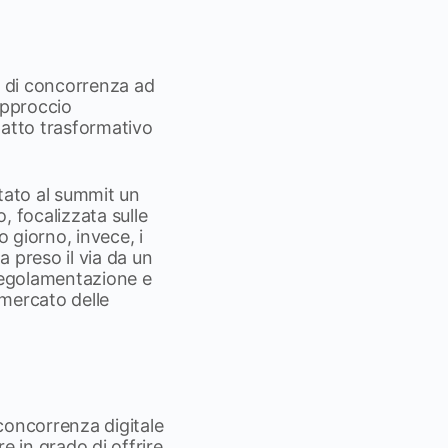
mi di concorrenza ad
approccio
mpatto trasformativo
rtato al summit un
, focalizzata sulle
o giorno, invece, i
a preso il via da un
 regolamentazione e
 mercato delle
 concorrenza digitale
re in grado di offrire