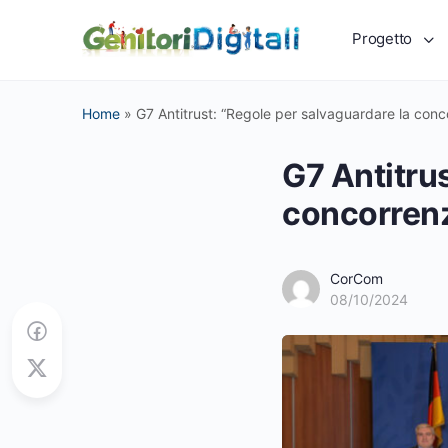
Progetto
Home
»
G7 Antitrust: “Regole per salvaguardare la concorr
G7 Antitru
concorrenza
CorCom
08/10/2024