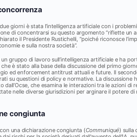
 concorrenza
ue giorni è stata l’intelligenza artificiale con i proble
sione di concentrarsi su questo argomento “riflette un 
hiarato il Presidente Rustichelli, “poiché riconosce l’i
economie e sulla nostra società”.
un gruppo di lavoro sull’intelligenza artificiale e ha po
he è stato alla base della discussione del primo giorno
gio ed enforcement antitrust attuali e future. Il second
rati su questioni di policy e normative. La discussione h
dall’Ocse, che esamina le interazioni tra le azioni di
ate nelle diverse giurisdizioni per arginare il potere di
one congiunta
so con una dichiarazione congiunta (
Communiqué
) sulla
ai rischi per la società derivati dall’avvento dell’IA, pu