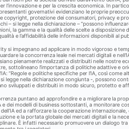
r l’innovazione e per la crescita economica. In particol
presentanti governativi evidenziano le proprie preoccu
 copyright, protezione dei consumatori, privacy e prot
chi – si legge nella dichiarazione – “possono influenza
inioni, la gamma e la qualità delle scelte a disposizione
alità e l’affidabilità delle informazioni disponibili al pub
rity si impegnano ad applicare in modo vigoroso e tem
uardare la concorrenza leale nei mercati digitali e nell’I
A siano pienamente realizzati e distribuiti nelle nostre e
tre, sottolineano l’importanza di politiche adattive e ori
ll’IA: “Regole e politiche specifiche per l’IA, così come al
– si legge nella dichiarazione congiunta -, possono cont
ano sviluppati e distribuiti in modo sicuro, protetto e aff
orrenza puntano ad approfondire e a migliorare la pro
IA e dei modelli di business sottostanti, a monitorare c
 dell’IA ed a rafforzare la cooperazione internazionale
zione e la portata globale dei mercati digitali e la nece
plinare. È infatti necessario promuovere un dialogo tra 
mento tra i regolatori.