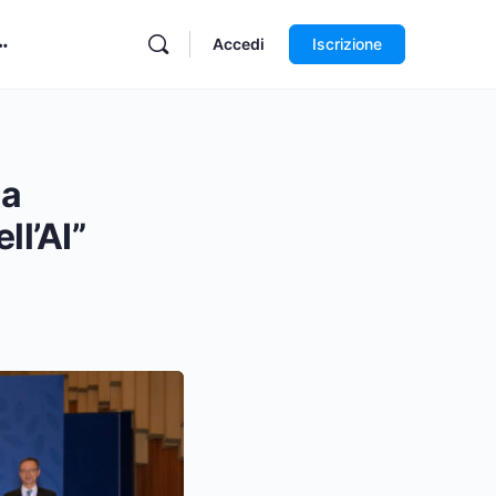
Accedi
Iscrizione
la
ll’AI”