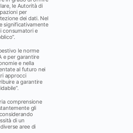
are, le Autorità di
pazioni per
ezione dei dati. Nel
re significativamente
 di consumatori e
blico”.
pestivo le norme
A e per garantire
conomie e nella
entate al futuro nei
tri approcci
ribuire a garantire
idabile”.
pria comprensione
ostantemente gli
, considerando
ssità di un
diverse aree di