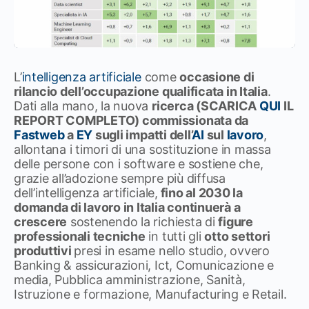
L’
intelligenza artificiale
come
occasione di
rilancio dell’occupazione qualificata in Italia
.
Dati alla mano, la nuova
ricerca (SCARICA
QUI
IL
REPORT COMPLETO) commissionata da
Fastweb
a
EY
sugli impatti dell’
AI
sul
lavoro
,
allontana i timori di una sostituzione in massa
delle persone con i software e sostiene che,
grazie all’adozione sempre più diffusa
dell’intelligenza artificiale,
fino al 2030 la
domanda di lavoro in Italia continuerà a
crescere
sostenendo la richiesta di
figure
professionali tecniche
in tutti gli
otto settori
produttivi
presi in esame nello studio, ovvero
Banking & assicurazioni, Ict, Comunicazione e
media, Pubblica amministrazione, Sanità,
Istruzione e formazione, Manufacturing e Retail.