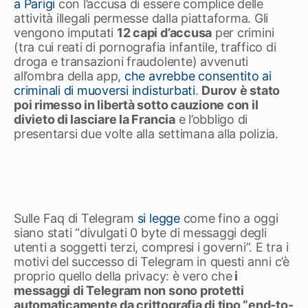
a Parigi
con l’accusa di essere complice delle
attività illegali permesse dalla piattaforma. Gli
vengono imputati
12 capi d’accusa
per crimini
(tra cui reati di pornografia infantile, traffico di
droga e transazioni fraudolente) avvenuti
all’ombra della app,
che avrebbe consentito ai
criminali di muoversi indisturbati
.
Durov è stato
poi rimesso in libertà sotto cauzione con il
divieto di lasciare la Francia
e l’obbligo di
presentarsi due volte alla settimana alla polizia.
Sulle Faq di Telegram
si legge
come fino a oggi
siano stati “divulgati 0 byte di messaggi degli
utenti a soggetti terzi, compresi i governi”. E tra i
motivi del successo di Telegram in questi anni c’è
proprio quello della privacy: è vero che
i
messaggi di Telegram non sono protetti
automaticamente da crittografia di tipo “end-to-