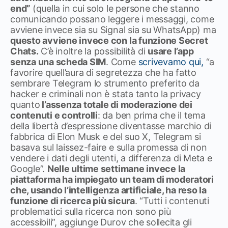
end”
(quella in cui solo le persone che stanno
comunicando possano leggere i messaggi, come
avviene invece sia su Signal sia su WhatsApp) ma
questo avviene invece con la funzione Secret
Chats.
C’è inoltre la possibilità di
usare l’app
senza una scheda SIM
. Come
scrivevamo qui,
“a
favorire quell’aura di segretezza che ha fatto
sembrare Telegram lo strumento preferito da
hacker e criminali non è stata tanto la privacy
quanto
l’assenza totale di moderazione dei
contenuti e controlli
: da ben prima che il tema
della libertà d’espressione diventasse marchio di
fabbrica di Elon Musk e del suo X, Telegram si
basava sul laissez-faire e sulla promessa di non
vendere i dati degli utenti, a differenza di Meta e
Google”.
Nelle ultime settimane invece la
piattaforma ha impiegato un team di moderatori
che, usando l’intelligenza artificiale, ha reso la
funzione di ricerca più sicura
. “Tutti i contenuti
problematici sulla ricerca non sono più
accessibili”, aggiunge Durov che sollecita gli